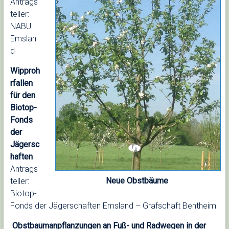
Antrags
teller:
NABU
Emslan
d
Wipproh
rfallen
für den
Biotop-
Fonds
der
Jägersc
haften
Antrags
Neue Obstbäume
teller:
Biotop-
Fonds der Jägerschaften Emsland – Grafschaft Bentheim
Obstbaumanpflanzungen an Fuß- und Radwegen in der