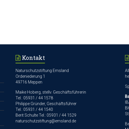
Kontakt
Naturschutzstiftung Emsland
Al
Ordeniederung 1
he
49716 Meppen
Sp
Maike Hoberg, stellv. Geschäftsführerin
B
Tel.: 05931 / 44 1578
IB
Philippe Gründer, Geschäftsführer
B
Tel.: 05931 / 44 1540
St
Berit Schulte Tel.: 05931 / 44 1529
naturschutzstiftung@emsland.de
Be